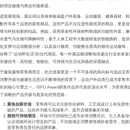
的理念碰撞与商业对接桥梁。
进巡展现场，观众得以亲身体验涵盖户外装备、运动服装、健身器材、鞋
配件等多个品类的获奖精品。这些产品不仅仅是性能优异的商品，更是设
维与科技创新的结晶。例如，采用革命性环保材料制成的功能性外套，兼
水透气与生物可降解特性；基于人体工程学大数据研发的智能跑鞋，提供
化支撑与运动数据分析；以及设计极简、功能整合度高的都市运动服饰，
诠释了“运动即生活”的当代潮流。每一件展品都清晰地传递出行业未来发
关键信号：高性能、智能化、可持续与生活化风格的深度融合。
于服装服饰零售商而言，此次巡展更是一个不可多得的风向标与选品宝库
消费升级与健康生活意识不断增强的背景下，运动户外品类已成为零售市
长的核心引擎之一。ISPO Award获奖作品所代表的顶尖水平，为零售商
了清晰的产品升级与差异化经营思路：
聚焦创新价值
：零售商可以关注那些在材料、工艺或设计上有实质性
破的产品，以此作为吸引高端客户、提升店铺形象的关键。
拥抱可持续潮流
：环保与可持续性已成为全球消费共识。引入具备绿
认证或循环设计理念的产品，不仅能满足消费者情感价值需求，也能
造零售商负责任的品牌形象。